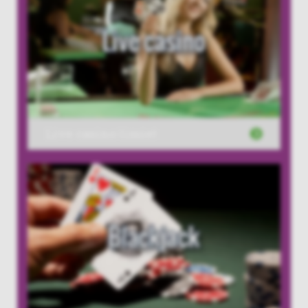
Live casino limiet