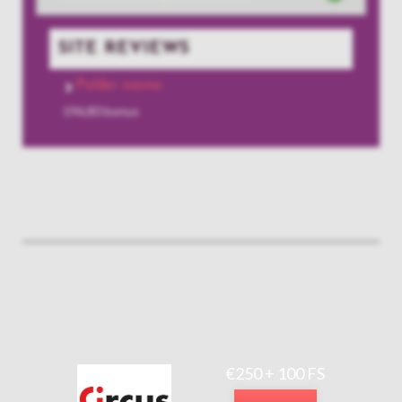
SITE REVIEWS
Polder casino
196,80 bonus
© Limiet online gokken | Alle rechten voorbehouden |
Contact
Speel bewust
18+
. De inhoud van deze website is niet voor
minderjarigen.
€250 + 100 FS