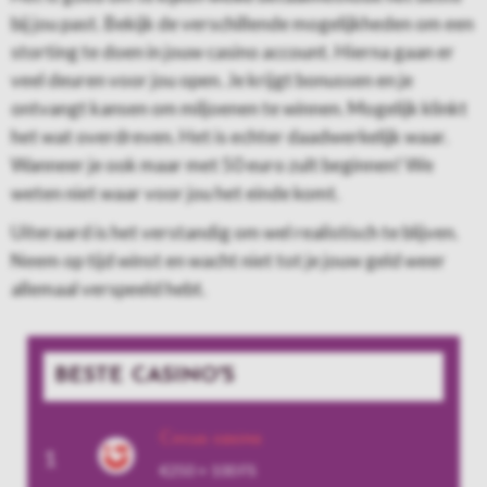
bij jou past. Bekijk de verschillende mogelijkheden om een
storting te doen in jouw casino account. Hierna gaan er
veel deuren voor jou open. Je krijgt bonussen en je
ontvangt kansen om miljoenen te winnen. Mogelijk klinkt
het wat overdreven. Het is echter daadwerkelijk waar.
Wanneer je ook maar met 50 euro zult beginnen! We
weten niet waar voor jou het einde komt.
Uiteraard is het verstandig om wel realistisch te blijven.
Neem op tijd winst en wacht niet tot je jouw geld weer
allemaal verspeeld hebt.
BESTE CASINO'S
Circus casino
1
€250 + 100 FS