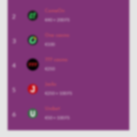
ComeOn
2
€40 + 200 FS
One casino
3
€100
777 casino
4
€250
Jacks
5
€250 + 100 FS
Unibet
6
€50 + 100 FS