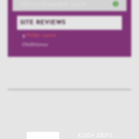
Online Blackjack limiet
SITE REVIEWS
Polder casino
196,80 bonus
© Limiet online gokken | Alle rechten voorbehouden |
Contact
Speel bewust
18+
. De inhoud van deze website is niet voor
minderjarigen.
€250 + 100 FS