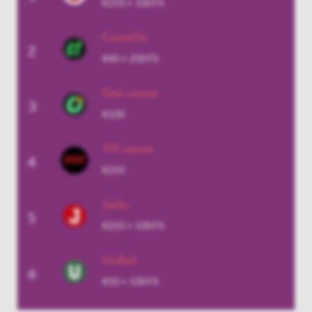
€250 + 100 FS
ComeOn
2
€40 + 200 FS
One casino
3
€100
777 casino
4
€250
Jacks
5
€250 + 100 FS
Unibet
6
€50 + 100 FS