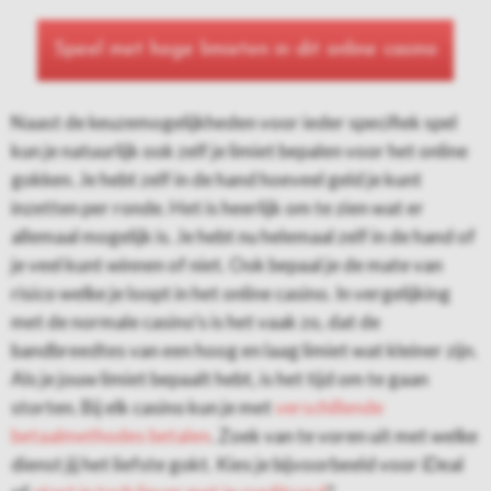
Speel met hoge limieten in dit online casino
Naast de keuzemogelijkheden voor ieder specifiek spel
kun je natuurlijk ook zelf je limiet bepalen voor het online
gokken. Je hebt zelf in de hand hoeveel geld je kunt
inzetten per ronde. Het is heerlijk om te zien wat er
allemaal mogelijk is. Je hebt nu helemaal zelf in de hand of
je veel kunt winnen of niet. Ook bepaal je de mate van
risico welke je loopt in het online casino. In vergelijking
met de normale casino’s is het vaak zo, dat de
bandbreedtes van een hoog en laag limiet wat kleiner zijn.
Als je jouw limiet bepaalt hebt, is het tijd om te gaan
storten. Bij elk casino kun je met
verschillende
betaalmethodes betalen
. Zoek van te voren uit met welke
dienst jij het liefste gokt. Kies je bijvoorbeeld voor iDeal