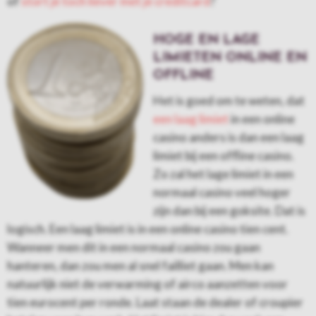
of
stort je toch liever met je creditcard
?
HOGE EN LAGE
LIMIETEN ONLINE EN
OFFLINE
Het is goed om te weten, dat
een laag limiet
in een online
casino anders is dan een laag
limiet bij een offline casino.
Zo zal het lage limiet in een
normaal casino veel hoger
zijn dan bij een goksite. Dat is
logisch. Een laag limiet is in een online casino tien cent.
Wanneer men dit in een normaal casino zou gaan
hanteren, dan zou men al snel failliet gaan. Men kan
natuurlijk niet de verwarming of airco aanzetten voor
tien eurocent per ronde. Laat staan de dealer of croupier