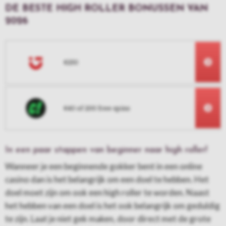
DE BESTE HIGH ROLLER BONUSSEN VAN
2026
€250
€40 of 200 free spins
In een paar stappen van beginner naar high roller!
Wanneer je een beginnende gokker bent in een online
casino dan is het belangrijk om een doel te hebben. Het
doel moet zijn om ook een high roller te worden. Naast
het hebben van een doel is het ook belangrijk om geduldig
te zijn. Laat je niet gek maken, door direct met de grote