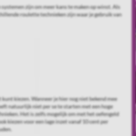
n systemen zijn om meer kans te maken op winst. Als
chillende roulette technieken zijn waar je gebruik van
it kunt kiezen. Wanneer je hier nog niet bekend mee
eft natuurlijk niet per se te starten met een hoge
hnieken. Het is zelfs mogelijk om met het oefengeld
ook kiezen voor een lage inzet vanaf 10 cent per
ouden.