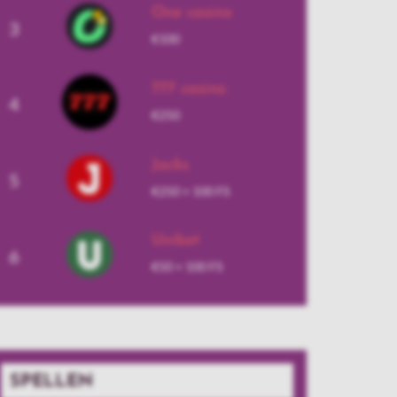
One casino
3
€100
777 casino
4
€250
Jacks
5
€250 + 100 FS
Unibet
6
€50 + 100 FS
SPELLEN