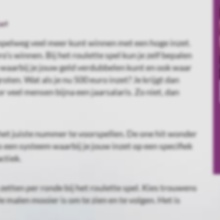
et
simpelweg veel meer kunt winnen met een hoge inzet.
’s winnen. Bij het roulette spel kun je zelf bepalen
n waarbij je jouw geld verdubbelen kunt en ook waar
roten. Wat als je nu 500 euro inzet? Je krijgt dan
r veel mensen bijna een jaarsalaris. Zo niet, dan
 het juiste nummer te voorspellen. De one hit wonder
is een systeem waarbij je jouw inzet op een specifiek
actiek.
etten per ronde bij het roulette spel. Kies trouwens
le malen mooier is om te zien en te volgen. Het is