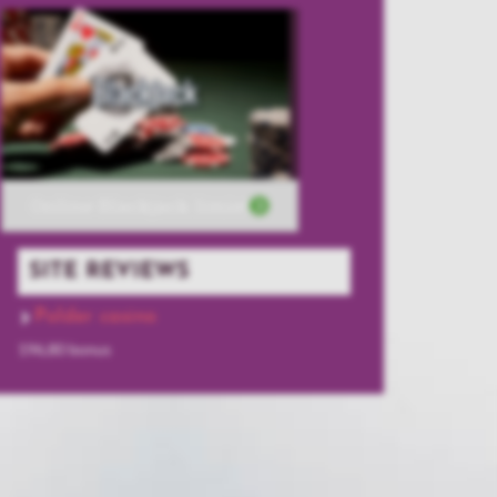
Online Blackjack limiet
SITE REVIEWS
Polder casino
196,80 bonus