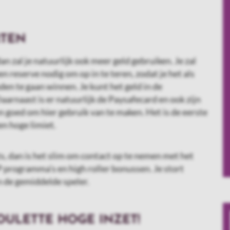
RTEN
n zal je natuurlijk ook meer geld gebruiken. Je zal
en reserve nodig om op in te teren, zodat je het als
en te gaan winnen. Je kunt het geld in de
aarnaast is er natuurlijk de Paysafecard en ook zijn
en goed om hier gebruik van te maken. Het is de eerste
en hoge limiet.
, dan is het slim om contact op te nemen met het
P programma’s en high roller bonussen. Je stort
 de gemiddelde speler.
OULETTE HOGE INZET!