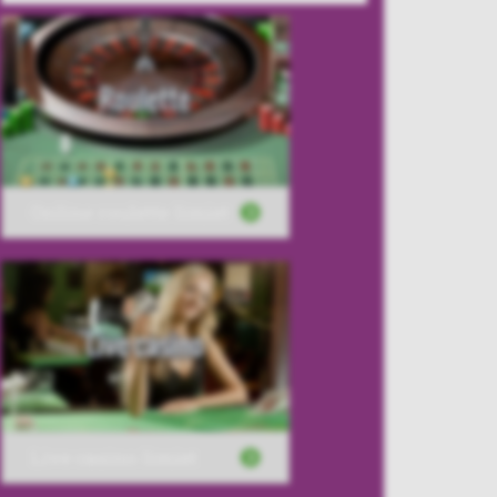
Online roulette limiet
Live casino limiet