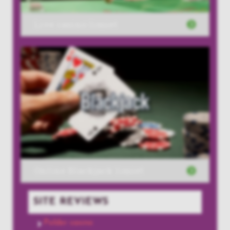
Live casino limiet
Online Blackjack limiet
SITE REVIEWS
Polder casino